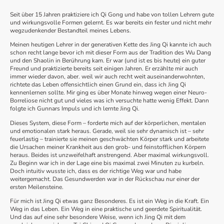
Seit über 15 Jahren praktiziere ich Qi Gong und habe von tollen Lehrern gute
und wirkungsvolle Formen gelernt. Es war bereits ein fester und nicht mehr
wegzudenkender Bestandteil meines Lebens.
Meinen heutigen Lehrer in der generativen Kette des Jing Qi kannte ich auch
schon recht lange bevor ich mit dieser Form aus der Tradition des Wu Dang
und den Shaolin in Berührung kam. Er war (und ist es bis heute) ein guter
Freund und praktizierte bereits seit einigen Jahren. Er erzählte mir auch
immer wieder davon, aber. weil wir auch recht weit auseinanderwohnten,
richtete das Leben offensichtlich einen Grund ein, dass ich Jing Qi
kennenlernen sollte. Mir ging es über Monate hinweg wegen einer Neuro-
Borreliose nicht gut und vieles was ich versuchte hatte wenig Effekt. Dann
folgte ich Gunnars Impuls und ich lernte Jing Qi.
Dieses System, diese Form – forderte mich auf der körperlichen, mentalen
und emotionalen stark heraus. Gerade, weil sie sehr dynamisch ist – sehr
feuerlastig – trainierte sie meinen geschwächten Körper stark und arbeitete
die Ursachen meiner Krankheit aus den grob- und feinstofflichen Körpern
heraus. Beides ist unzweifelhaft anstrengend. Aber maximal wirkungsvoll.
Zu Beginn war ich in der Lage eine bis maximal zwei Minuten zu kurbeln.
Doch intuitiv wusste ich, dass es der richtige Weg war und habe
weitergemacht. Das Gesundwerden war in der Rückschau nur einer der
ersten Meilensteine.
Für mich ist Jing Qi etwas ganz Besonderes. Es ist ein Weg in die Kraft. Ein
Weg in das Leben. Ein Weg in eine praktische und geerdete Spiritualität.
Und das auf eine sehr besondere Weise, wenn ich Jing Qi mit dem