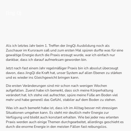
Jing Qi
Als ich letztes Jahr beim 1. Treffen der JingQi Ausbildung noch als
Zuschauer im Kursraum saß und zum ersten Mal spüren durfte was für eine
gewaltige Energie durch die Praxis erzeugt wurde, war ich einfach nur
dankbar, dass ich darauf aufmerksam geworden bin.
Jetzt nach fast einem Jahr regelmäßiger Praxis bin ich absolut überzeugt
davon, dass JingQi die Kraft hat, unser System auf allen Ebenen zu stärken
und es wieder ins Gleichgewicht bringen kann.
Die ersten Veränderungen sind mir schon nach wenigen Wochen
aufgefallen. Zuerst habe ich bemerkt, dass sich meine Körperhaltung
verändert hat. Ich stehe viel aufrechter, spüre meine Füße am Boden viel
mehr und habe generell das Gefühl, stabiler auf dem Boden zu stehen.
Was ich auch bemerkt habe ist, dass ich im Alltag besser mit stressigen
Situationen umgehen kann. Es steht mir deutlich mehr Energie zur
Verfügung und bleibt auch konstant erhalten. Wie bei jeder neu erlenten
Praxis werden auch einige Themen durchgearbeitet, allerdings geschieht es
durch die enorme Energie in den meisten Fällen fast reibungslos.