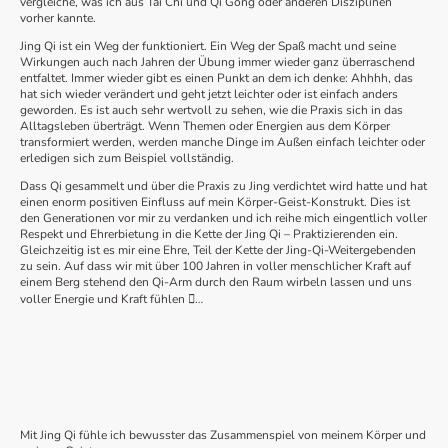
vergleiche, was ich aus Tai Chi und Qi Gong oder anderen Disziplinen
vorher kannte.
Jing Qi ist ein Weg der funktioniert. Ein Weg der Spaß macht und seine
Wirkungen auch nach Jahren der Übung immer wieder ganz überraschend
entfaltet. Immer wieder gibt es einen Punkt an dem ich denke: Ahhhh, das
hat sich wieder verändert und geht jetzt leichter oder ist einfach anders
geworden. Es ist auch sehr wertvoll zu sehen, wie die Praxis sich in das
Alltagsleben überträgt. Wenn Themen oder Energien aus dem Körper
transformiert werden, werden manche Dinge im Außen einfach leichter oder
erledigen sich zum Beispiel vollständig.
Dass Qi gesammelt und über die Praxis zu Jing verdichtet wird hatte und hat
einen enorm positiven Einfluss auf mein Körper-Geist-Konstrukt. Dies ist
den Generationen vor mir zu verdanken und ich reihe mich eingentlich voller
Respekt und Ehrerbietung in die Kette der Jing Qi – Praktizierenden ein.
Gleichzeitig ist es mir eine Ehre, Teil der Kette der Jing-Qi-Weitergebenden
zu sein. Auf dass wir mit über 100 Jahren in voller menschlicher Kraft auf
einem Berg stehend den Qi-Arm durch den Raum wirbeln lassen und uns
voller Energie und Kraft fühlen …
Mit Jing Qi fühle ich bewusster das Zusammenspiel von meinem Körper und